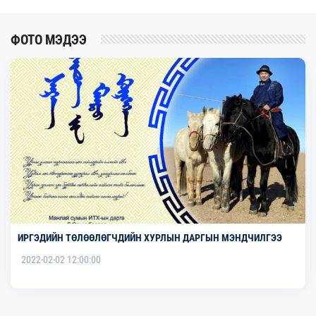
ФОТО МЭДЭЭ
ИРГЭДИЙН ТӨЛӨӨЛӨГЧДИЙН ХУРЛЫН ДАРГЫН МЭНДЧИЛГЭЭ
2022-02-02 12:00:00