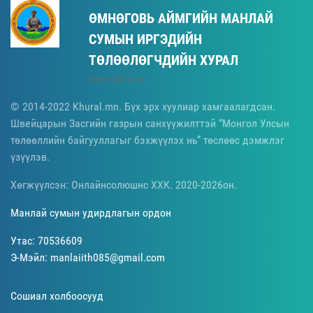
ӨМНӨГОВЬ АЙМГИЙН МАНЛАЙ
СУМЫН ИРГЭДИЙН
ТӨЛӨӨЛӨГЧДИЙН ХУРАЛ
Манлай сум
© 2014-2022 Khural.mn. Бүх эрх хуулиар хамгаалагдсан.
Швейцарын Засгийн газрын санхүүжилттэй “Монгол Улсын
төлөөллийн байгууллагыг бэхжүүлэх нь” төслөөс дэмжлэг
үзүүлэв.
Хөгжүүлсэн: Онлайнсолюшнс ХХК. 2020-2026он.
Манлай сумын удирдлагын ордон
Утас: 70536609
Э-Мэйл: manlaiith085@gmail.com
Сошиал холбоосууд