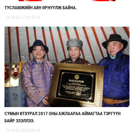
ТУСЛАМЖИЙН АЯН ӨРНҮҮЛЖ БАЙНА.
2018-04-12 02:50:10
СУМЫН ИТХУРАЛ 2017 ОНЫ АЖЛААРАА АЙМАГТАА ТЭРГҮҮН
БАЙР ЭЗЭЛЛЭЭ.
2018-02-20 03:09:33