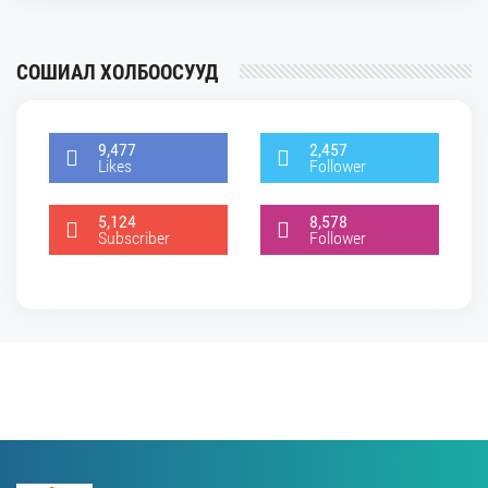
СОШИАЛ ХОЛБООСУУД
9,477
2,457
Likes
Follower
5,124
8,578
Subscriber
Follower