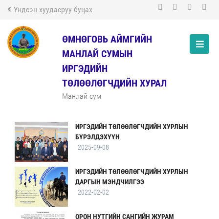
Үндсэн хуудасруу буцах
ӨМНӨГОВЬ АЙМГИЙН
МАНЛАЙ СУМЫН
ИРГЭДИЙН
ТӨЛӨӨЛӨГЧДИЙН ХУРАЛ
ЭРХЭМ ЗОРИЛГО
Манлай сум
2026-03-01
ИРГЭДИЙН ТӨЛӨӨЛӨГЧДИЙН ХУРЛЫН
БҮРЭЛДЭХҮҮН
2025-09-08
ИРГЭДИЙН ТӨЛӨӨЛӨГЧДИЙН ХУРЛЫН
ДАРГЫН МЭНДЧИЛГЭЭ
2022-02-02
ОРОН НУТГИЙН САНГИЙН ЖУРАМ